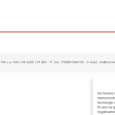
9 743 r.a. FAX +39 0290 119 683 - P. Iva: IT09897340155 - e-mail: ok@korn
Per fornire 
memorizzare
tecnologie 
ID unici su 
negativament