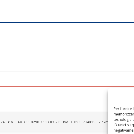
Per fornire 
memorizzare
tecnologie 
9 743 r.a. FAX +39 0290 119 683 - P. Iva: IT09897340155 - e-mail: ok@korn
ID unici su 
negativament