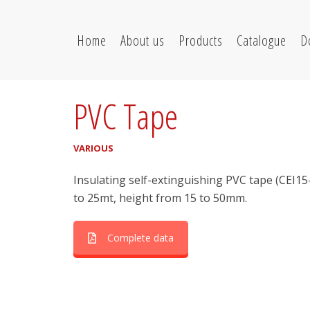
Home
About us
Products
Catalogue
D
PVC Tape
VARIOUS
Insulating self-extinguishing PVC tape (CEI15
to 25mt, height from 15 to 50mm.
Complete data